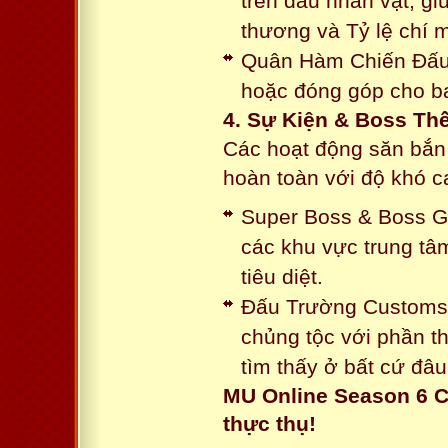
trên đầu nhân vật, gi
thương và Tỷ lệ chí 
Quân Hàm Chiến Đấu:
hoặc đóng góp cho ba
4. Sự Kiện & Boss Thế
Các hoạt động săn bắn 
hoàn toàn với độ khó 
Super Boss & Boss Gui
các khu vực trung tâ
tiêu diệt.
Đấu Trường Customs: 
chủng tộc với phần t
tìm thấy ở bất cứ đâu
MU Online Season 6 C
thực thụ!