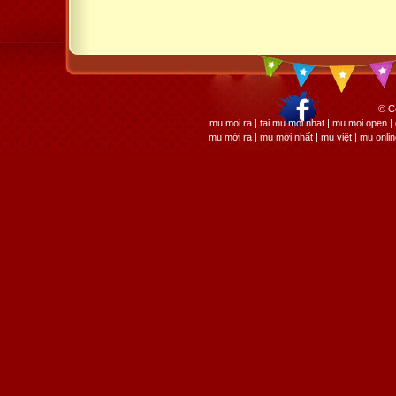
© C
mu moi ra | tai mu moi nhat | mu moi open
mu mới ra | mu mới nhất | mu việt | mu onli