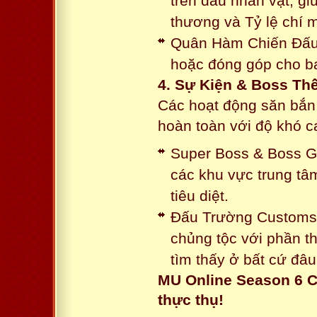
trên đầu nhân vật, gi
thương và Tỷ lệ chí 
Quân Hàm Chiến Đấu:
hoặc đóng góp cho ba
4. Sự Kiện & Boss Thế
Các hoạt động săn bắn 
hoàn toàn với độ khó 
Super Boss & Boss Gui
các khu vực trung tâ
tiêu diệt.
Đấu Trường Customs: 
chủng tộc với phần t
tìm thấy ở bất cứ đâu
MU Online Season 6 C
thực thụ!