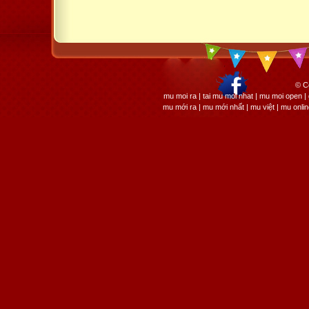
© C
mu moi ra | tai mu moi nhat | mu moi open
mu mới ra | mu mới nhất | mu việt | mu onli