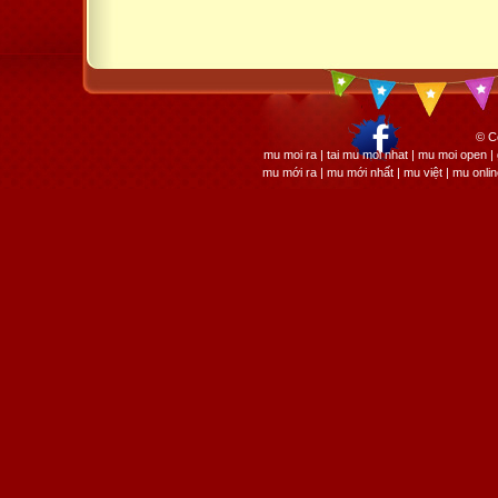
© C
mu moi ra | tai mu moi nhat | mu moi open
mu mới ra | mu mới nhất | mu việt | mu onli