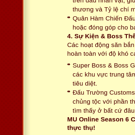
trên đầu nhân vật, gi
thương và Tỷ lệ chí 
Quân Hàm Chiến Đấu:
hoặc đóng góp cho ba
4. Sự Kiện & Boss Thế
Các hoạt động săn bắn 
hoàn toàn với độ khó 
Super Boss & Boss Gui
các khu vực trung tâ
tiêu diệt.
Đấu Trường Customs: 
chủng tộc với phần t
tìm thấy ở bất cứ đâu
MU Online Season 6 C
thực thụ!