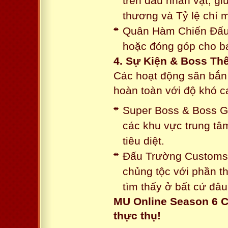
trên đầu nhân vật, gi
thương và Tỷ lệ chí 
Quân Hàm Chiến Đấu:
hoặc đóng góp cho ba
4. Sự Kiện & Boss Thế
Các hoạt động săn bắn 
hoàn toàn với độ khó 
Super Boss & Boss Gui
các khu vực trung tâ
tiêu diệt.
Đấu Trường Customs: 
chủng tộc với phần t
tìm thấy ở bất cứ đâu
MU Online Season 6 C
thực thụ!