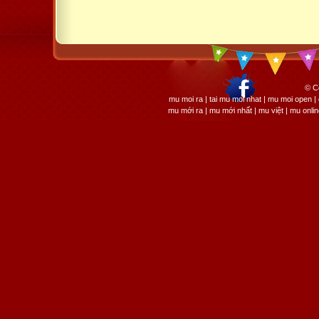
© C
mu moi ra | tai mu moi nhat | mu moi open
mu mới ra | mu mới nhất | mu việt | mu onli